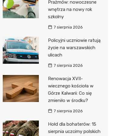
Prażmów: nowoczesne
wnętrza na nowy rok
Zwierzęta
Dermat
Pomoc 
Przedsz
Klub
Sklep z
szkolny
Sklepy specjalistyczne
Okulista
Stacja 
Wesele
Wetery
Jubiler
7 sierpnia 2026
Sieci handlowe
Ortope
Stacja p
Siłownia
Optyk
Biedron
Policyjni uczniowie ratują
życie na warszawskich
Usługi
Fizjoter
Mechan
Sklep w
Lidl
Drukarn
ulicach
Dietety
Księgar
Żabka
Dorabia
7 sierpnia 2026
Psychot
Sklep r
Decath
Lombar
Renowacja XVII-
Sklep m
Kwiaciar
Empik
Geodet
wiecznego kościoła w
Górze Kalwarii: Co się
Przycho
Hebe
Meble n
zmieniło w środku?
Media E
Taxi
7 sierpnia 2026
Sinsey
Fotogra
Hołd dla bohaterów: 15
sierpnia uczcimy polskich
Auchan