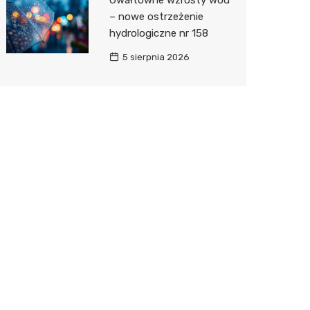
Gwałtowne wzrosty wód
– nowe ostrzeżenie
hydrologiczne nr 158
5 sierpnia 2026