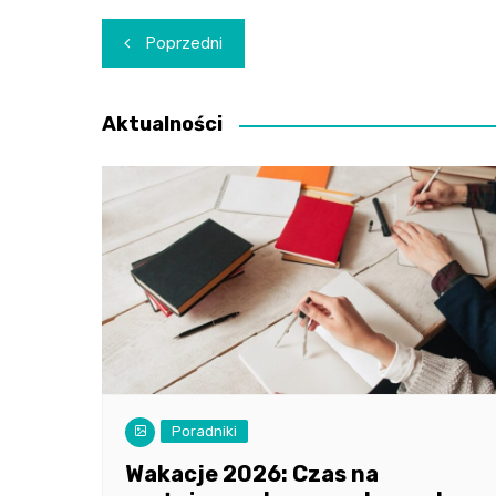
Nawigacja
Poprzedni
wpisu
Aktualności
Poradniki
Wakacje 2026: Czas na