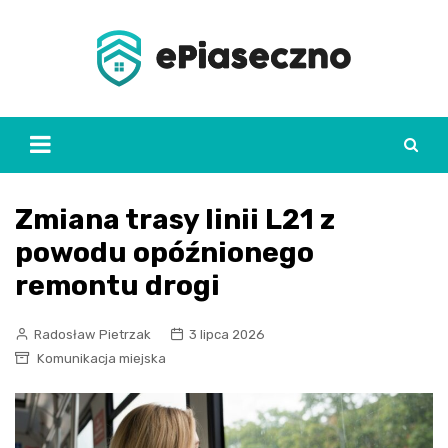
Skip
to
content
Zmiana trasy linii L21 z
powodu opóźnionego
remontu drogi
Radosław Pietrzak
3 lipca 2026
Komunikacja miejska