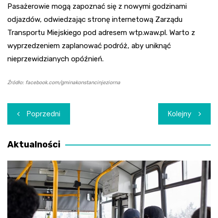
Pasażerowie mogą zapoznać się z nowymi godzinami
odjazdów, odwiedzając stronę internetową Zarządu
Transportu Miejskiego pod adresem wtp.waw.pl. Warto z
wyprzedzeniem zaplanować podróż, aby uniknąć
nieprzewidzianych opóźnień.
Źródło: facebook.com/gminakonstancinjeziorna
Nawigacja
Poprzedni
Kolejny
wpisu
Aktualności