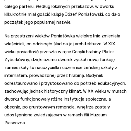
całego parteru. Według lokalnych przekazów, w dworku
kilkukrotnie miał gościć książę Józef Poniatowski, co dało
początek jego popularnej nazwie.
Na przestrzeni wieków Poniatówka wielokrotnie zmieniała
właścicieli, co odcisnęło ślad na jej architekturze. W XIX
wieku posiadłość przeszła w ręce Cecylii hrabiny Plater-
Zyberkówny, dzięki czemu dworek zyskał nową funkcję –
zamieszkały tu nauczycielki i uczennice żeńskiej szkoły z
internatem, prowadzonej przez hrabinę. Budynek
odrestaurowano i przystosowano do potrzeb edukacyjnych,
zachowując jednak historyczny klimat. W XX wieku w murach
dworku funkcjonowały różne instytucje społeczne, a
obecnie, po gruntownym remoncie, wnętrza zostały
udostępnione zwiedzającym w ramach filii Muzeum
Piaseczna.