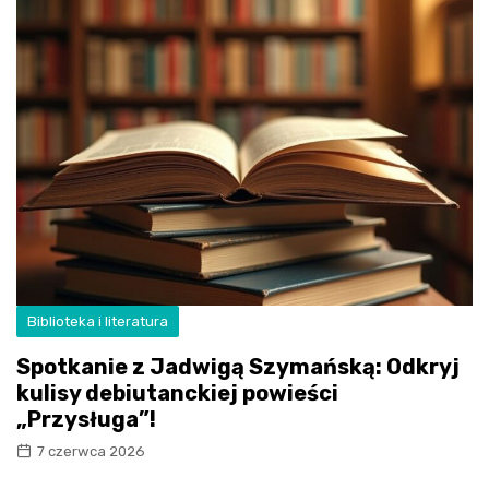
Biblioteka i literatura
Spotkanie z Jadwigą Szymańską: Odkryj
kulisy debiutanckiej powieści
„Przysługa”!
7 czerwca 2026