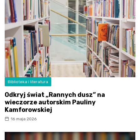
Biblioteka i literatura
Odkryj świat „Rannych dusz” na
wieczorze autorskim Pauliny
Kamforowskiej
16 maja 2026