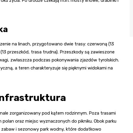
oku życia. Po drodze czekają m.in. mosty linowe, drabinki i
ka
dczenie na linach, przygotowano dwie trasy: czerwoną (13
ą (13 przeszkód, trasa trudna). Przeszkody są zawieszone
dwagi, zwłaszcza podczas pokonywania zjazdów tyrolskich.
czną, a teren charakteryzuje się pięknymi widokami na
infrastruktura
onale zorganizowany pod kątem rodzinnym. Poza trasami
 polan oraz miejsc wyznaczonych do pikniku. Obok parku
plac zabaw i sezonowy park wodny, które dodatkowo