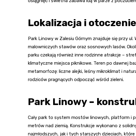
osiągnięć i świetna zabawa idą w parze z poczuci
Lokalizacja i otoczeni
Park Linowy w Zalesiu Górnym znajduje się przy ul. 
malowniczych stawów oraz sosnowych lasów. Okolic
parku czekają również inne rodzinne atrakcje – stre
klimatyczne miejsca piknikowe. Teren po dawnej b
metamorfozę: liczne alejki, leśny mikroklimat i natu
rodziców pragnących odpocząć wśród zieleni.
Park Linowy – konstruk
Cały park to system mostów linowych, platform i 
metrów nad ziemią. Konstrukcje wykonano z solidn
najmłodszych, jak i tych starszych dzieciach, które