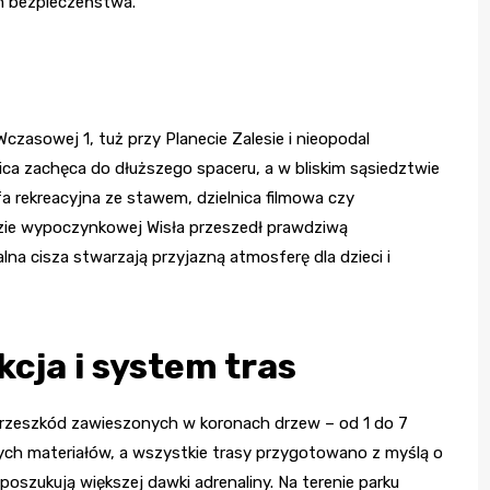
em bezpieczeństwa.
e
Wczasowej 1, tuż przy Planecie Zalesie i nieopodal
a zachęca do dłuższego spaceru, a w bliskim sąsiedztwie
fa rekreacyjna ze stawem, dzielnica filmowa czy
azie wypoczynkowej Wisła przeszedł prawdziwą
ralna cisza stwarzają przyjazną atmosferę dla dzieci i
cja i system tras
przeszkód zawieszonych w koronach drzew – od 1 do 7
ych materiałów, a wszystkie trasy przygotowano z myślą o
 poszukują większej dawki adrenaliny. Na terenie parku