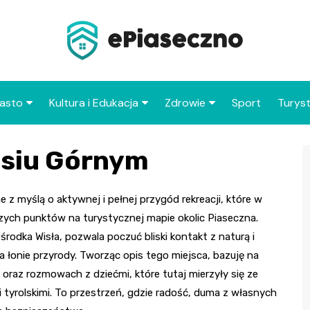
asto
Kultura i Edukacja
Zdrowie
Sport
Turys
ska
nwestycje
Koncerty i festiwale
Szpitale i medycyna
Atrak
esiu Górnym
Piase
amorząd i polityka
Teatr i sztuka
Profilaktyka i zdrowie
okalna
Atrak
Biblioteka i literatura
okoli
z myślą o aktywnej i pełnej przygód rekreacji, które w
rodowisko i ekologia
szych punktów na turystycznej mapie okolic Piaseczna.
Szkoły i przedszkola
odka Wisła, pozwala poczuć bliski kontakt z naturą i
nstytucje
Uczelnie i nauka
łonie przyrody. Tworząc opis tego miejsca, bazuję na
oraz rozmowach z dziećmi, które tutaj mierzyły się ze
tyrolskimi. To przestrzeń, gdzie radość, duma z własnych