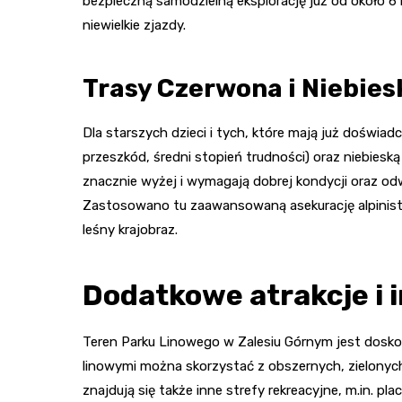
bezpieczną samodzielną eksplorację już od około 6 r
niewielkie zjazdy.
Trasy Czerwona i Niebies
Dla starszych dzieci i tych, które mają już doświa
przeszkód, średni stopień trudności) oraz niebiesk
znacznie wyżej i wymagają dobrej kondycji oraz o
Zastosowano tu zaawansowaną asekurację alpinisty
leśny krajobraz.
Dodatkowe atrakcje i 
Teren Parku Linowego w Zalesiu Górnym jest dosk
linowymi można skorzystać z obszernych, zielonych
znajdują się także inne strefy rekreacyjne, m.in. 