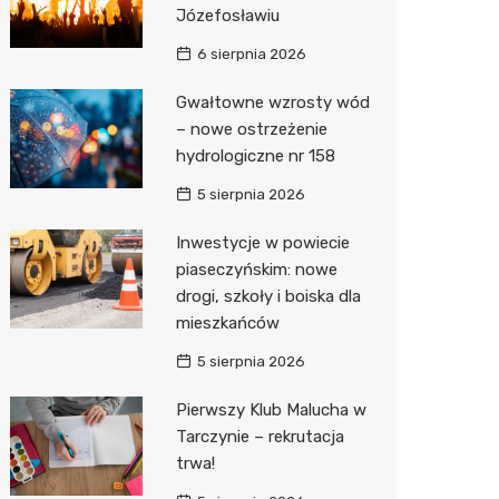
Józefosławiu
Zwierzęta
Dermat
Pomoc 
Przedsz
Klub
Sklep z
6 sierpnia 2026
Sklepy specjalistyczne
Okulista
Stacja 
Wesele
Wetery
Jubiler
Gwałtowne wzrosty wód
– nowe ostrzeżenie
Sieci handlowe
Ortope
Stacja p
Siłownia
Optyk
Biedron
hydrologiczne nr 158
Usługi
Fizjoter
Mechan
Sklep w
Lidl
Drukarn
5 sierpnia 2026
Dietety
Księgar
Żabka
Dorabia
Inwestycje w powiecie
Psychot
Sklep r
Decath
Lombar
piaseczyńskim: nowe
drogi, szkoły i boiska dla
Sklep m
Kwiaciar
Empik
Geodet
mieszkańców
Przycho
Hebe
Meble n
5 sierpnia 2026
Media E
Taxi
Pierwszy Klub Malucha w
Tarczynie – rekrutacja
Sinsey
Fotogra
trwa!
Auchan