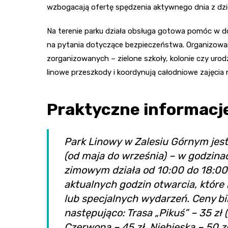
wzbogacają ofertę spędzenia aktywnego dnia z dzi
Na terenie parku działa obsługa gotowa pomóc w dob
na pytania dotyczące bezpieczeństwa. Organizowan
zorganizowanych – zielone szkoły, kolonie czy uro
linowe przeszkody i koordynują całodniowe zajęcia
Praktyczne informacj
Park Linowy w Zalesiu Górnym jest
(od maja do września) – w godzina
zimowym działa od 10:00 do 18:00.
aktualnych godzin otwarcia, które
lub specjalnych wydarzeń. Ceny bi
następująco: Trasa „Pikuś” – 35 zł (
Czerwona – 45 zł, Niebieska – 50 z