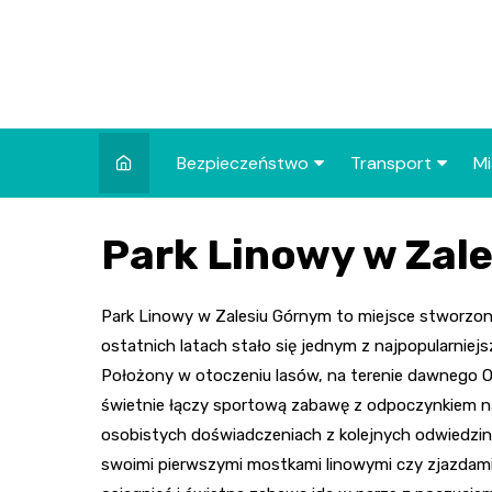
Skip
to
content
Bezpieczeństwo
Transport
Mi
Kronika policyjna
Komunikacja miej
I
Park Linowy w Zal
Wypadki i zdarzenia
Drogi i remonty
S
l
Prewencja i edukacja
Park Linowy w Zalesiu Górnym to miejsce stworzone 
policyjna
Ś
ostatnich latach stało się jednym z najpopularniej
Położony w otoczeniu lasów, na terenie dawnego Ośr
I
świetnie łączy sportową zabawę z odpoczynkiem na 
osobistych doświadczeniach z kolejnych odwiedzin 
swoimi pierwszymi mostkami linowymi czy zjazdami 